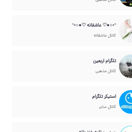
کانال مذهبی
°•○●♡ عاشقانه ♡●○•°
کانال عاشقانه
تلگرام اربعین
کانال مذهبی
استیکر تلگرام
کانال سایر