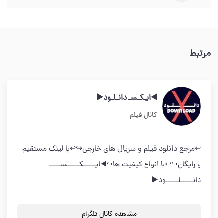
مرتبط
◀️ایـکـسـ دانـلـود▶️
کانال فیلم
↩️مرجع دانلود فیلم و سریال های خارجی↪️↩️با لینک مستقیم
و رایگان↪️↩️با انواع کیفیت ها↪️◀️ایـــــکـــــســـــ
دانـــــلـــــود▶️
مشاهده کانال تلگرام