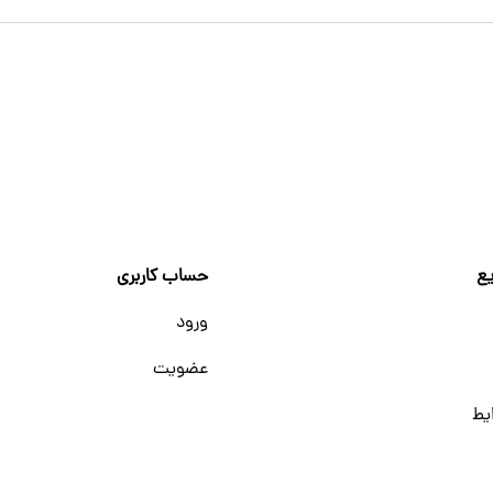
ع
حساب کاربری
ورود
عضویت
یط