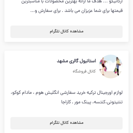
ارگانیگو … هدف ما ارائه بهترین محصولات با مناسبترین
قیمتها برای شما عزیزان می باشد . برای سفارش و...
مشاهده کانال تلگرام
استانبول گالري مشهد
کانال فروشگاه
لوازم اورجينال تركيه خريد سفارشي انگليش هوم ، مادام كوكو،
تنتيتوني،كنتسه، پينك مور , كاراجا
مشاهده کانال تلگرام