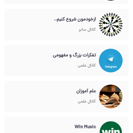
ازخودمون شروع کنیم..
کانال سایر
تفکرات بزرگ و مفهومی
کانال علمی
علم آموزان
کانال علمی
Win Music