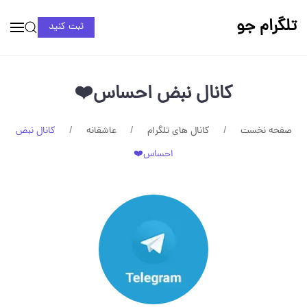
تلگرام جو
ثبت کنید
کانال نبض احساس❤️
صفحه نخست
کانال های تلگرام
عاشقانه
کانال نبض
احساس❤️