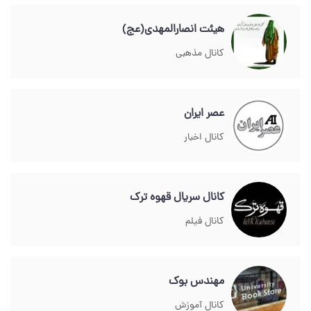
هیئت انصارالمهدی(عج)
کانال مذهبی
عصر ایران
کانال اخبار
کانال سریال قهوه ترک
کانال فیلم
مهندس بوک
کانال آموزش