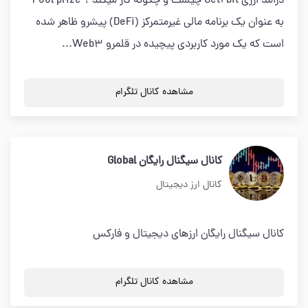
درامد ارزی Get2bit چیست و چگونه کار میکند ؟ Pool prize
به عنوان یک برنامه مالی غیرمتمرکز (DeFi) پیشرو ظاهر شده
است که یک مورد کاربردی پیچیده در قلمرو Web3...
مشاهده کانال تلگرام
کانال سیگنال رایگان Global
کانال ارز دیجیتال
کانال سیگنال رایگان ارزهای دیجیتال و فارکس
مشاهده کانال تلگرام