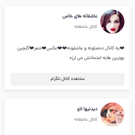
عاشقانه هاي خاص
کانال عاشقانه
❤️يه كانال دخملونه و عاشقونه❤️❤️عكس❤️شعر❤️گلچين
بهترين هابه امتحانش مي ارزه
مشاهده کانال تلگرام
دیدنیها لاو
کانال عاشقانه