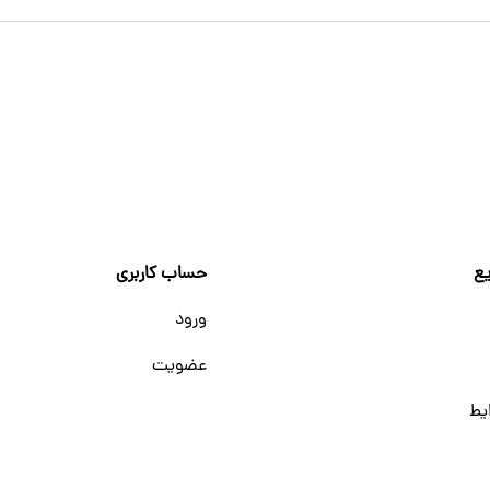
ع
حساب کاربری
ورود
عضویت
یط