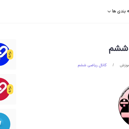
 بندی ها
 ششم
ویژه
موزش
کانال ریاضی ششم
ویژه