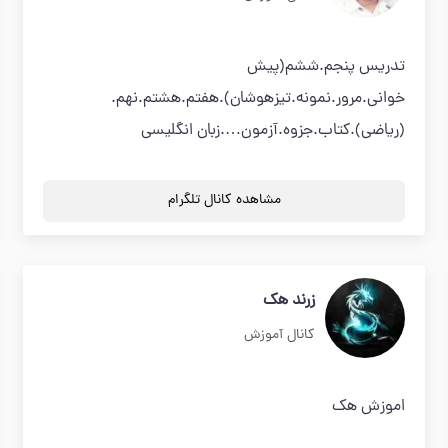
تدریس پنجم.ششم(پیش
خوانی.مرور.نمونه.تیزهوشان).هفتم.هشتم.نهم.
(ریاضی).کتاب.جزوه.آزمون….زبان انگلیسی
مشاهده کانال تلگرام
زرند هک
کانال آموزش
اموزش هک