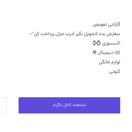
گارانتی تعویض
سفارش بده |تحویل بگیر |درب منزل پرداخت کن✅
اکسسوری 💍⌚
کالا دیجیتال ☢️
لوازم خانگی
کتونی
مشاهده کانال تلگرام