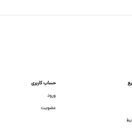
ع
حساب کاربری
ورود
عضویت
یط