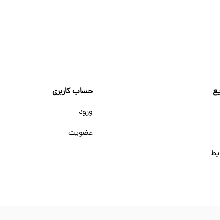
ع
حساب کاربری
ورود
عضویت
یط