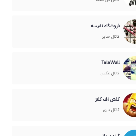
کانال فروشگاه
فروشگاه نفیسه
کانال سایر
TeleWall
کانال عکس
کلش اف کلنز
کانال بازی