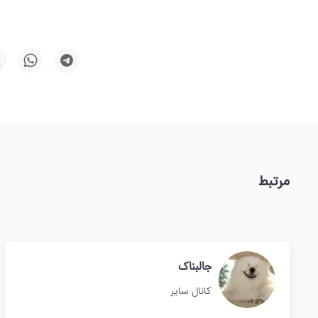
مرتبط
جالبناک
کانال سایر