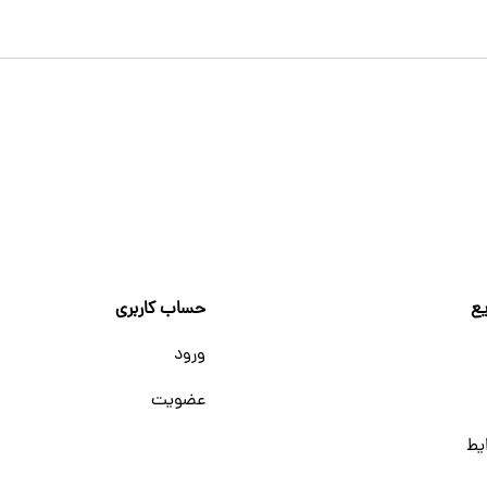
ع
حساب کاربری
ورود
عضویت
یط