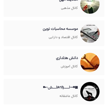
احادیث الهی
کانال مذهبی
موسسه محاسبات نوین
کانال اقتصاد و دارایی
دانش هتلداری
کانال آموزش
◼◾▪▫لــــlครђـــش▫▪◾
کانال عاشقانه