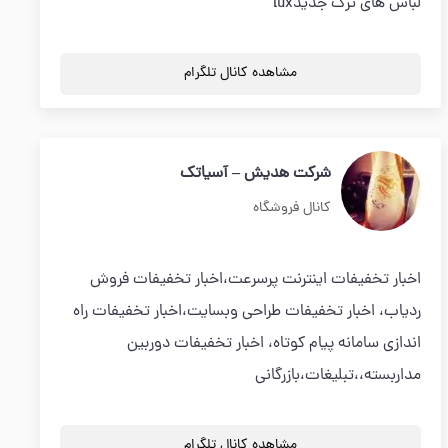
لباس های ترک جدیدlux
مشاهده کانال تلگرام
شرکت هدیش – آسیاتک
کانال فروشگاه
اخبار تخفیفات اينترنت پرسرعت،اخبار تخفیفات فروش
ردياب، اخبار تخفیفات طراحي وبسايت،اخبار تخفیفات راه
اندازي سامانه پيام كوتاه، اخبار تخفیفات دوربين
مداربسته،،تبليغات،بازرگاني
مشاهده کانال تلگرام