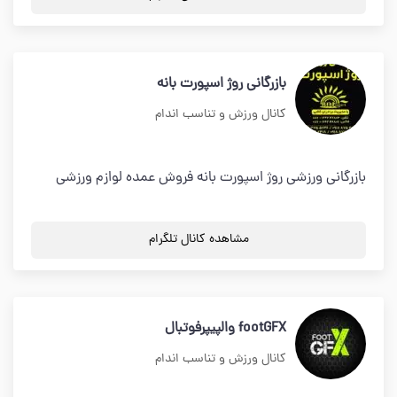
بازرگانى روژ اسپورت بانه
کانال ورزش و تناسب اندام
بازرگانى ورزشى روژ اسپورت بانه فروش عمده لوازم ورزشي
مشاهده کانال تلگرام
footGFX والپیپرفوتبال
کانال ورزش و تناسب اندام