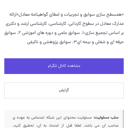
«همسطح سازی سوابق و تجربیات و اعطای گواهینامه معادل»ارائه
مدارك معادل در سطوح کاردانی، كارشناسي، كارشناسي ارشد و دكتري
بر اساس تجميع سازي:١. سوابق علمي و دوره هاي آموزشي ٢. سوابق
حرفه اي و شغلي و بيمه اي٣. سوابق پژوهشي و تاليفي
مشاهده کانال تلگرام
گزارش
سلب مسئولیت:
مسئولیت محتوای این شبکه اجتماعی به عهده ی
صاحب آن می باشد، لطفا قبل از اعتماد به آن، تحقیق کنید،