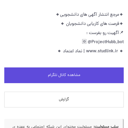
🔸مرجع انتشار آگهی های دانشجویی🔸
🔸فرصت های کاریابی دانشجویان 🔸
📌آگهیت رو بفرست :
🆔 @ProjectHubb_bot
🔸 www.studlink.ir | نماد اعتماد 🔸
مشاهده کانال تلگرام
گزارش
سلب مسئولیت:
مسئولیت محتوای این شبکه اجتماعی به عهده ی