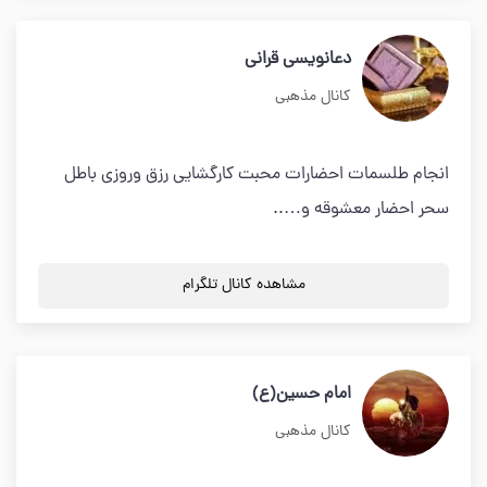
دعانویسی قرانی
کانال مذهبی
انجام طلسمات احضارات محبت کارگشایی رزق وروزی باطل
سحر احضار معشوقه و…..
مشاهده کانال تلگرام
امام حسين(ع)
کانال مذهبی