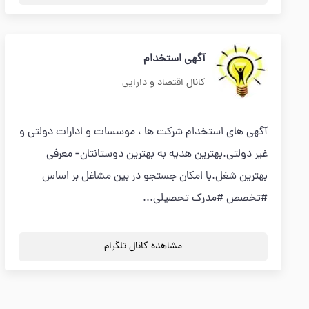
آگهي استخدام
کانال اقتصاد و دارایی
آگهي هاي استخدام شركت ها ، موسسات و ادارات دولتي و
غير دولتي.بهترين هديه به بهترين دوستانتان= معرفي
بهترين شغل.با امكان جستجو در بين مشاغل بر اساس
#تخصص #مدرك تحصيلي...
مشاهده کانال تلگرام