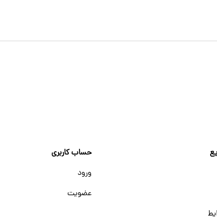
ع
حساب کاربری
ورود
عضویت
یط