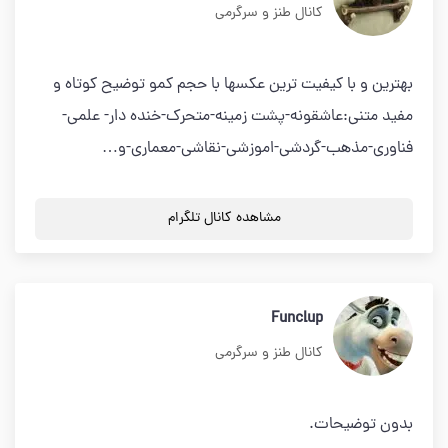
کانال طنز و سرگرمی
بهترین و با کیفیت ترین عکسها با حجم کمو توضیح کوتاه و
مفید متنی:عاشقونه-پشت زمینه-متحرک-خنده دار- علمی-
فناوری-مذهب-گردشی-اموزشی-نقاشی-معماری-و…
مشاهده کانال تلگرام
Funclup
کانال طنز و سرگرمی
بدون توضیحات.