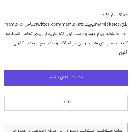
مملکت از نگاه
طنز@mamlekateتوییترtwitter.com/mamlekateتماس@mamlek
ate_pmلطفا پیام مهم و دست اول اگه دارید از آیدی تماس استفاده
کنید. پیشاپیش هم عذر می خوام اگه نرسیدم جواب بدم. گلهای
گلین
مشاهده کانال تلگرام
گزارش
سلب مسئولیت:
مسئولیت محتوای این شبکه اجتماعی به عهده ی