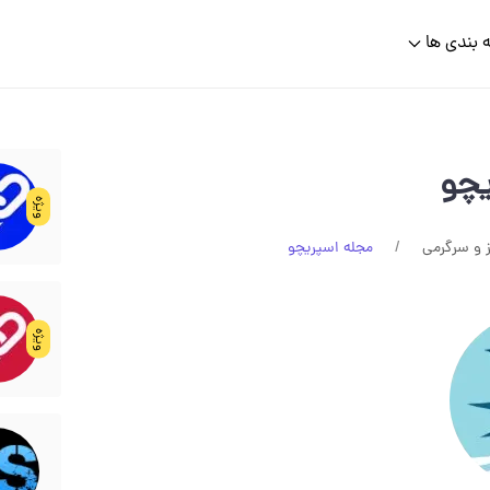
 بندی ها
یچو
ویژه
 و سرگرمی
مجله اسپریچو
ویژه