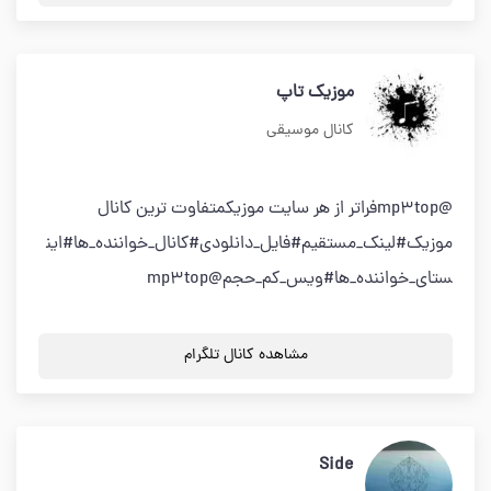
موزیک تاپ
کانال موسیقی
@mp3topفراتر از هر سایت موزیکمتفاوت ترین کانال
موزیک#لینک_مستقیم#فایل_دانلودی#کانال_خواننده_ها#این
ستای_خواننده_ها#ویس_کم_حجم@mp3top
مشاهده کانال تلگرام
Side