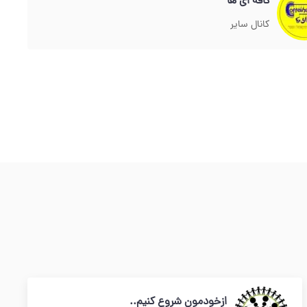
کافه ای ها
کانال سایر
ازخودمون شروع کنیم..