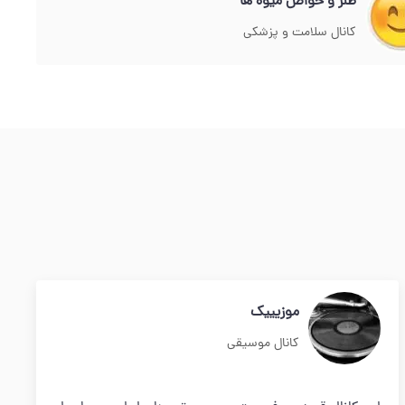
طنز و خواص میوه ها
کانال سلامت و پزشکی
موزیییک
کانال موسیقی