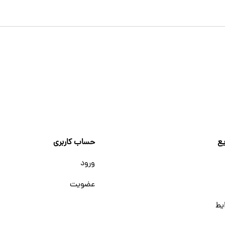
ع
حساب کاربری
ورود
عضویت
یط