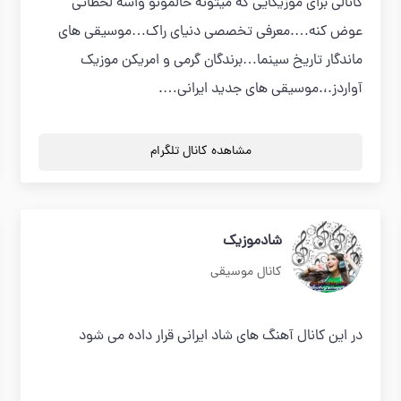
كانالي براي موزيكايي كه ميتونه حالمونو واسه لحظاتي
عوض كنه….معرفي تخصصي دنياي راك…موسيقي هاي
ماندگار تاريخ سينما…برندگان گرمي و امريكن موزيك
آواردز.،.موسيقي هاي جديد ايراني….
مشاهده کانال تلگرام
شادموزیک
کانال موسیقی
در این کانال آهنگ های شاد ایرانی قرار داده می شود