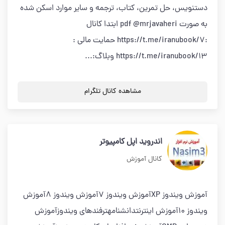
دستنویس، حل تمرین، کتاب، ترجمه و سایر موارد اسکن شده
به صورت pdf @mrjavaheri ابتدا کانال
:https://t.me/iranubook/7 حمایت مالی :
https://t.me/iranubook/13 وبلاگ:...
مشاهده کانال تلگرام
اندروید اپل کامپیوتر
کانال آموزش
آموزش ویندوز XPآموزش ویندوز 7آموزش ویندوز 8آموزش
ویندوز 10آموزش اینترنتدانشنامهترفندهای ویندوزآموزش