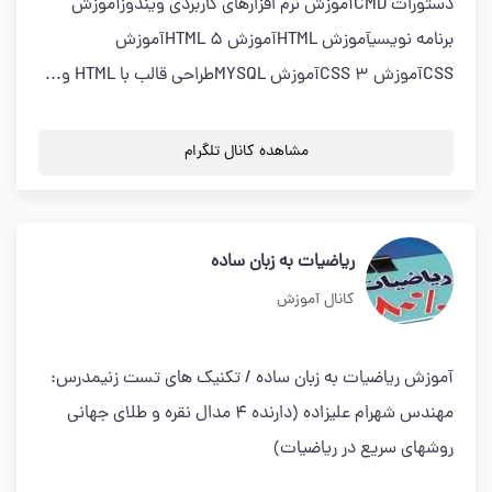
دستورات CMDآموزش نرم افزارهای کاربردی ویندوزآموزش
برنامه نویسیآموزش HTMLآموزش HTML 5آموزش
CSSآموزش CSS 3آموزش MYSQLطراحی قالب با HTML و...
مشاهده کانال تلگرام
ریاضیات به زبان ساده
کانال آموزش
آموزش ریاضیات به زبان ساده / تکنیک های تست زنیمدرس:
مهندس شهرام علیزاده (دارنده 4 مدال نقره و طلای جهانی
روشهای سریع در ریاضیات)