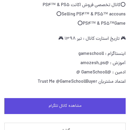
⭕️کانال تخصصی فروش اکانت PS4™ & PS5
Selling PS4™ & PS5™ accouns⭕️
PS4™ & PS5™Game⭕️
🎮 تاریخ استارت کانال : تیر 1398 🎮
اینستاگرام : gameschooll
آموزش : @amozesh_ps
ادمین : @GameSchooll @
اعتماد مشتریان Trust Me @GameSchoollBuyer
مشاهده کانال تلگرام