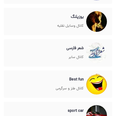
یوزپلنگ
کانال وسایل نقلیه
شعر فارسی
کانال سایر
Best fun
کانال طنز و سرگرمی
sport car