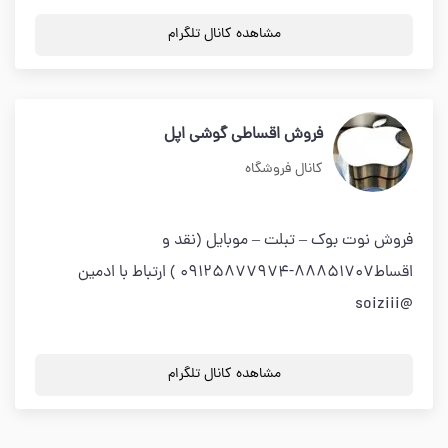
مشاهده کانال تلگرام
فروش اقساطی گوشی اپل
کانال فروشگاه
فروش نوت بوک – تبلت – موبایل (نقد و
اقساط88851707-09125877974 ) ارتباط با ادمین
@soiziii
مشاهده کانال تلگرام