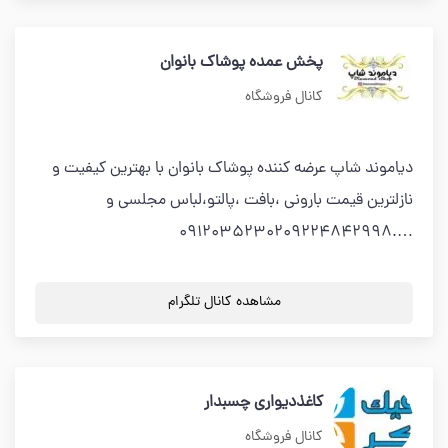
پخش عمده پوشاک بانوان
کانال فروشگاه
دیاموند شاپ عرضه کننده پوشاک بانوان با بهترین کیفیت و
نازلترین قیمت بارونی ،بافت ،پالتو،لباس مجلسی و
….0912035230209224842998
مشاهده کانال تلگرام
کاغذدیواری چسبدار
کانال فروشگاه