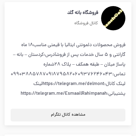
فروشگاه بانه گلد
کانال فروشگاه
فروش محصولات دلمونتی ایتالیا با قیمتی مناسب18 ماه
گارانتی و 5 سال خدمات پس از فروشآدرس:کردستان – بانه –
پاساژ میلان – طبقه همکف – پلاک 28شماره
تماس:099038857870918795820609376246043
لینک کانال:https://telegram.me/delmontلینک
پشتیبانی:https://telegram.me/EsmaailRahimpanah
مشاهده کانال تلگرام