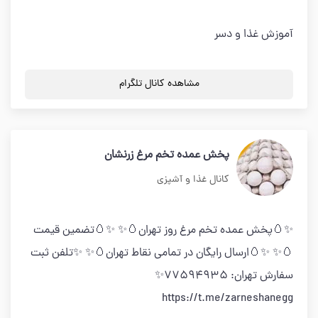
آموزش غذا و دسر
مشاهده کانال تلگرام
پخش عمده تخم مرغ زرنشان
کانال غذا و آشپزی
✨🥚پخش عمده تخم مرغ روز تهران🥚✨ ✨🥚تضمين قيمت
🥚✨ ✨🥚ارسال رايگان در تمامي نقاط تهران🥚✨ ✨تلفن ثبت
سفارش تهران: 77594935✨
https://t.me/zarneshanegg