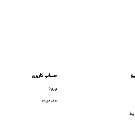
ع
حساب کاربری
ورود
عضویت
یط