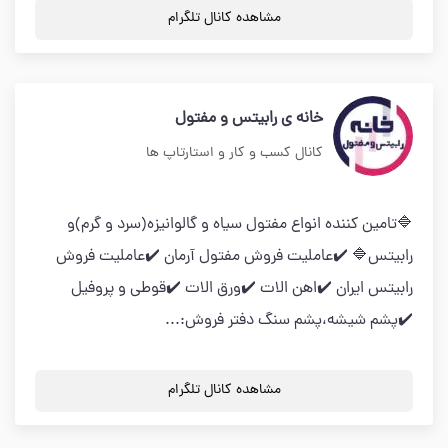
مشاهده کانال تلگرام
خانه ی رابیتس و مفتول
کانال کسب و کار و استارتاپ ها
🔷تامین کننده انواع مفتول سیاه و گالوانیزه(سرد و گرم)و
رابیتس🔷 ✔️عاملیت فروش مفتول آرمان ✔️عاملیت فروش
رابیتس ایران ✔️اهن الات ✔️ورق الات ✔️قوطی و پروفیل
✔️پشم شیشه،پشم سنگ دفتر فروش:...
مشاهده کانال تلگرام