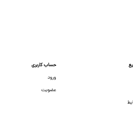
ع
حساب کاربری
ورود
عضویت
یط