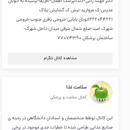
دکتر مهسا رکنی*دندانپزشک اطفال*آفريقا-نرسيده به اتوبان
مدرس-ك مرواريد-نبش ك گشايش-پلاك
٢٢٢٠٤٤٢٢١اتوبان بابايی-خروجی باقری جنوب-خروجی
شهرك اميد-ضلع شمال شرقی ميدان-داخل شهرك-
ساختمان پزشكان ٧٧٠٧٤٣٩٠
مشاهده کانال تلگرام
سلامت غذا
کانال سلامت و پزشکی
این کانال توطط متخصصان و استادان دانشگاهی در رشته ی
صنایع غذایی طراحی شده تا خطرات جدی موجود در برخی