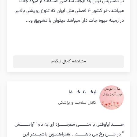
در دستررس ترین راه ایجاد سلامتی استفاده از میوه جات
میباشد.-در کشور ۴ فصلی مثل ایران که تنوع رویشی بالایی
در زمینه میوه جات دارا میباشد میتوان با تشویق و...
مشاهده کانال تلگرام
لبخـــند خـــدا
کانال سلامت و پزشکی
خـــــدایاوقتی با منـــــی معجـــــزه ای به نام” آرامـــــش
” در مـــن رخ می دهـــــد…همراهمـون باشیــندر این