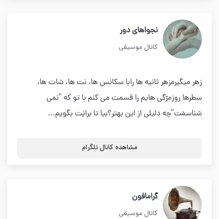
نجواهای دور
کانال موسیقی
زهر میگیرمزهر ثانیه ها رابا سکانس ها، نت ها، شات ها،
سطرها روزمرّگی هایم را قسمت می کنم با تو که “نمی
شناسمَت”چه دلیلی از این بهتر؟بیا تا برایَت بگویم...
مشاهده کانال تلگرام
گرامافون
کانال موسیقی