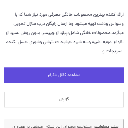
ارائه کننده بهترین محصولات خانگی مصرفی مورد نیاز شما که با
وسواس ودقت تهیه میشود وبا ارسال رایگان درب منازل تحویل
میگردد.محصولات خانگی شامل:پیازداغ چیپسی بدون روغن .سیرداغ
.انواع ادویه .شیره وسه شیره .عرقیجات .ترشی وشوری .عسل .کنجد
.سبزیجات و …
مشاهده کانال تلگرام
گزارش
سلب مسئولیت:
مسئولیت محتوای این شبکه اجتماعی به عهده ی