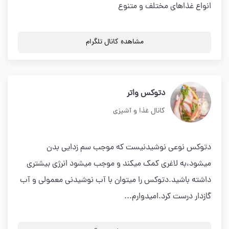
انواع غذاهای مختلف و متنوع
مشاهده کانال تلگرام
دتوكس واتر
کانال غذا و آشپزی
دتوكس نوعي نوشيدنيست كه موجب سم زدايي بدن
ميشود،به لاغري كمك ميكند و موجب ميشود انرژي بيشتري
داشته باشيد.دتوكس را ميتوان با آب نوشيدني معمولي و آب
گازدار درست كرد.اميدوارم...