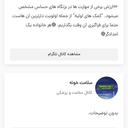
✏️ارزش برخي از مهارت ها در بزنگاه هاي حساس مشخص
میشود. “كمك هاي اوليه” از جمله اولویت دارترين آن هاست.
حتمآ برای فراگیری آن وقت بگذاریم. 🔴هر خانواده یک
امدادگر🔴
مشاهده کانال تلگرام
سلامت خونه
کانال سلامت و پزشکی
بدون توضیحات.