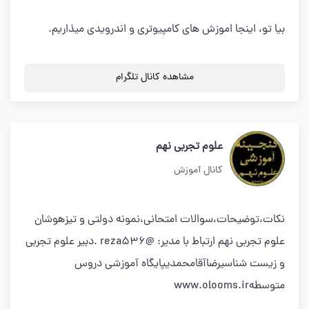
بیا تو، اینجا اموزش های کامپیوتری و اندرویدی میذاریم.
مشاهده کانال تلگرام
علوم تجربی نهم
کانال آموزش
نکات،توضیحات،سوالات امتحانی،نمونه دولتی و تیزهوشان
علوم تجربی نهم ارتباط با مدیر: @reza536 .دبیر علوم تجربی
و زیست شناسیرضاآقامحمدیپایگاه آموزشی دروس
متوسطهwww.olooms.ir