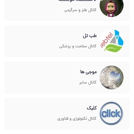
❢خنـــــده خونـــــه
کانال طنز و سرگرمی
طب تل
کانال سلامت و پزشکی
موجی ها
کانال سایر
کلیک
کانال تکنولوژی و فناوری