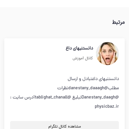
مرتبط
دانستنیهای داغ
کانال آموزش
دانستنیهای داغتبادل و ارسال
مطلب@danestany_daaaghنظرات
@Danestany_daaghتبلیغ @tablighat_chanallآدرس سایت :
physicbaz.ir
مشاهده کانال تلگرام