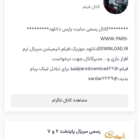
کانال فیلم
********کانال رسمی سایت پارس دانلود*********
WWW.PARS-
DOWNLOAD.IRدانلود.موزیک.فیلم.انیمیشن.سریال.نرم
افزار.بازی.و…مدیرکانال.جهت درخواست
فیلم:@parsdownload22فقط برای تبادل لینک پیام
بدید:@sardar2229
مشاهده کانال تلگرام
رسمی سریال پایتخت 6 و 7