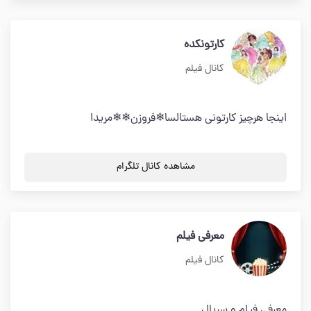
کارتونکده
کانال فیلم
اینجا هرچیز کارتونی هستالسا❄فروزن❄❄مریدا
مشاهده کانال تلگرام
معرفی فیلم
کانال فیلم
معرفی فیلم و سریال