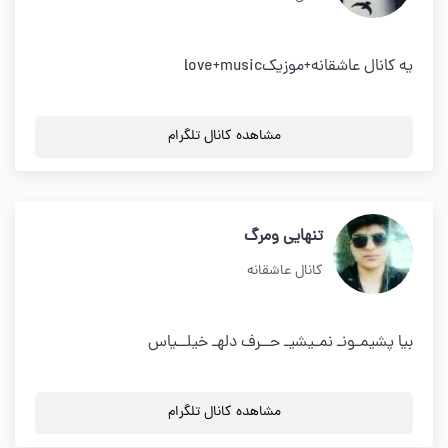
یه کانال عاشقانه+موزیکlove+music
مشاهده کانال تلگرام
تنهایی ومرگ
کانال عاشقانه
بیا پشیمـونـ نمـیشیـ حــرف دلهـ خیلــیاس
مشاهده کانال تلگرام