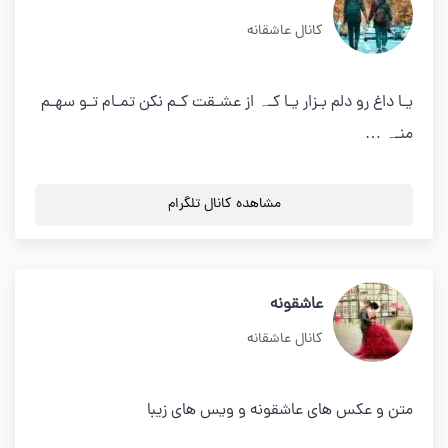
کانال عاشقانه
یـا داغ رو دلم بـزار یـا کـہ از عشـقت کـم نکن تمـام تـو سهـم
منـہ …
مشاهده کانال تلگرام
عاشقونه
کانال عاشقانه
متن و عکس های عاشقونه و ویس های زیبا