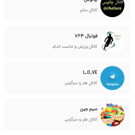
چالوس
کانال سایر
فوتبال 724
کانال ورزش و تناسب اندام
L_O_VE
کانال طنز و سرگرمی
سیم جین
کانال طنز و سرگرمی