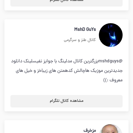
مشاهده کانال تلگرام
MshD GuYs
کانال طنز و سرگرمی
@mshdguysبزرگترین کانال مدلینگ با جوایز نفیسلینک دانلود
جدیدترین موزیک هاچالش کدهمتن های زیباخز و خیل های
معروف :))
مشاهده کانال تلگرام
مزخرف