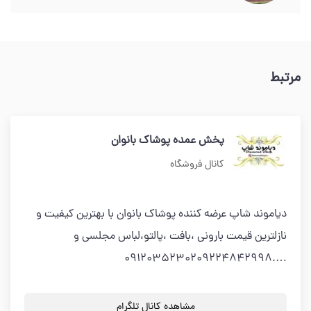
مرتبط
پخش عمده پوشاک بانوان
کانال فروشگاه
دیاموند شاپ عرضه کننده پوشاک بانوان با بهترین کیفیت و
نازلترین قیمت بارونی ،بافت ،پالتو،لباس مجلسی و
….0912035230209224842998
مشاهده کانال تلگرام