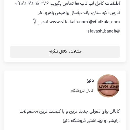
اطلاعات کامل لب تاب ها تماس بگیرید 09183835376
ادرس: کردستان، بانه ،پاساژ ابراهیمی راهرو آخر
www.vitalkala.com @vitalkala_com ادمین 👇
@siavash_baneh
مشاهده کانال تلگرام
دنیز
کانال فروشگاه
کانالي براي معرفي جديد ترين و با کيفيت ترين محصولات
آرايشي و بهداشتي فروشگاه دنيز