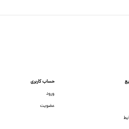
ع
حساب کاربری
ورود
عضویت
یط