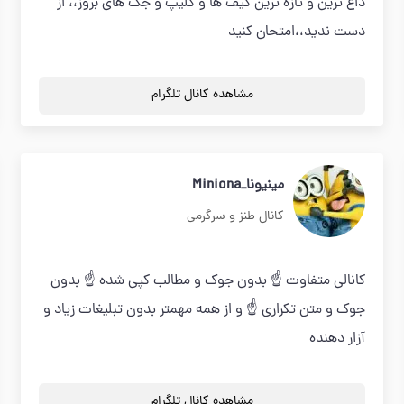
داغ ترین و تازه ترین گیف ها و کلیپ و جک های بروز،، از
دست ندید،،امتحان کنید
مشاهده کانال تلگرام
مینیونا_Miniona
کانال طنز و سرگرمی
کانالی متفاوت ☝ بدون جوک و مطالب کپی شده ☝ بدون
جوک و متن تکراری ☝ و از همه مهمتر بدون تبلیغات زیاد و
آزار دهنده
مشاهده کانال تلگرام