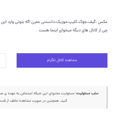
عکس ،گیف،جوک،کلیپ،موزیک،دانستنی عمرن اگه بتونی وارد این کانا
چي از کانال هاي ديگه ميخواي اينجا هست
مشاهده کانال تلگرام
سلب مسئولیت:
مسئولیت محتوای این شبکه اجتماعی به عهده ی صاحب
کنید، همچنین در صورت مشاهده تخلف از قسمت