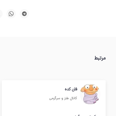
مرتبط
فان کده
کانال طنز و سرگرمی