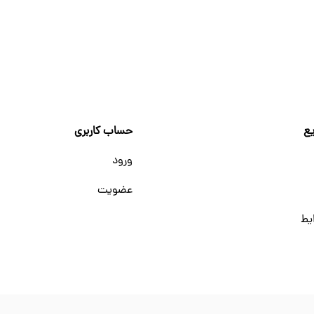
ع
حساب کاربری
ورود
عضویت
یط