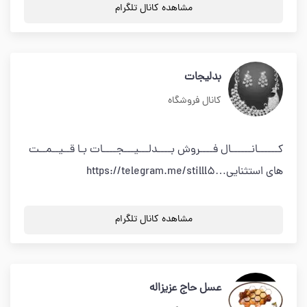
مشاهده کانال تلگرام
بدلیجات
کانال فروشگاه
کــــــانــــــال فــــروش بــــدلـــیـــجــــات بـا قــیــمــت
های استثنایی…https://telegram.me/stilll5
مشاهده کانال تلگرام
عسل حاج عزیزاله