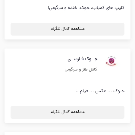
کلیپ های کمیاب، جوک، خنده و سرگرمی!
مشاهده کانال تلگرام
جــوک فـارســی
کانال طنز و سرگرمی
جـوک … عکس … فیلم ..
مشاهده کانال تلگرام