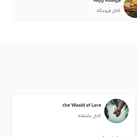
فروشگاه پارسه
کانال فروشگاه
тħe Wøяłđ øf Løνe
کانال عاشقانه