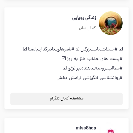
زندگی رویایی
کانال سایر
☑️ #جملات_ناب_بزرگان ☑️ #شعرهای_تاثیرگذار_بامعنا ☑️
#پست_های_جذاب_طنز_به_روز ☑️
#مطالب_روحیه_دهنده_پرانرژی ☑️
#روانشناسی_انگیزشی_آرامش_بخش
مشاهده کانال تلگرام
missShop