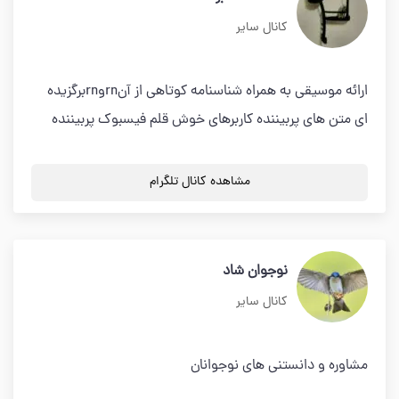
کانال سایر
ارائه موسيقى به همراه شناسنامه كوتاهى از آنrnوrnبرگزيده
اى متن هاى پربيننده كاربرهاى خوش قلم فيسبوك پربيننده
مشاهده کانال تلگرام
نوجوان شاد
کانال سایر
مشاوره و دانستنی های نوجوانان