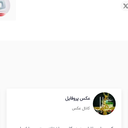
عکس پروفایل
کانال عکس