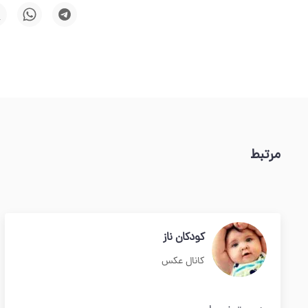
مرتبط
کودکان ناز
کانال عکس