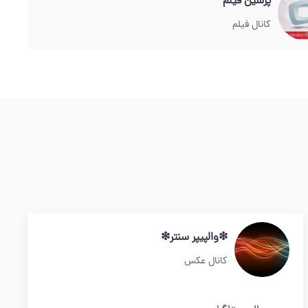
پرشین فیلم
کانال فیلم
❇والپیپر سنتر❇
کانال عکس