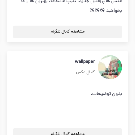
عکس ها پروفایل جدید، کلیپ عاشقانه، بهترین ها از ما
بخواهید 😘😘😘
مشاهده کانال تلگرام
wallpaper
کانال عکس
بدون توضیحات.
مشاهده کانال تلگرام