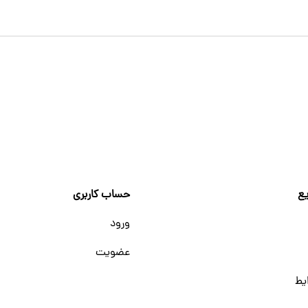
ع
حساب کاربری
ورود
عضویت
یط