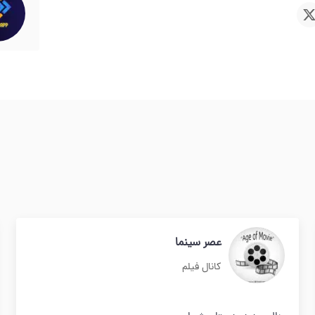
عصر سینما
کانال فیلم