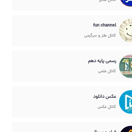
کانال سایر
fun channel
کانال طنز و سرگرمی
رسمی پایه دهم
کانال علمی
عکس دانلود
کانال عکس