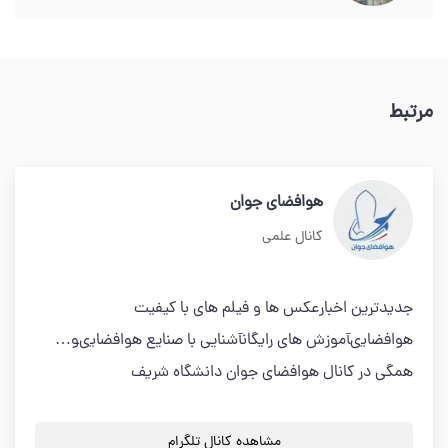
مرتبط
هوافضای جوان
کانال علمی
جديدترين اخبارعكس ها و فيلم هاى با كيفيت
هوافضايىآموزش هاى رايگانآشنايى با صنايع هوافضايىو…
همگى در كانال هوافضاى جوان دانشگاه شريف
مشاهده کانال تلگرام